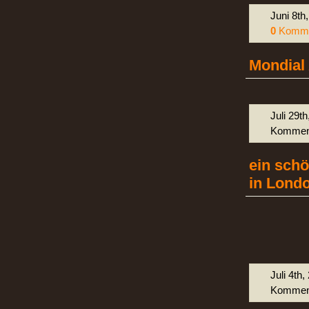
Juni 8th
0
Komme
Mondial 
Juli 29t
Komment
ein sch
in Lond
Juli 4th,
Komment