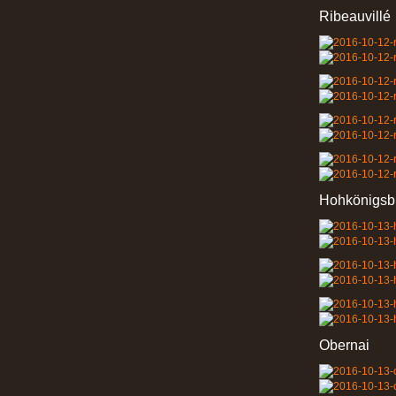
Ribeauvillé
Hohkönigsb
Obernai