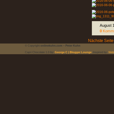
August 1
0
Komme
Nächste Seite
© Copyright
onlinekuhn.com – Peter Kuhn
Capri Chocolate 1.0 by:
George C | Blogger Lounge
. Inspired by:
Web 