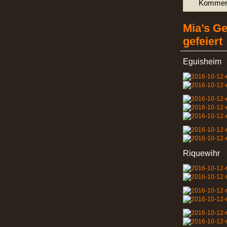
Komment
Mia’s G
gefeiert
Eguisheim
Riquewihr