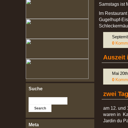
Samstags ist M
Im Restaurant 
Gugelhupf-Eis
Schleckermäu
Septemb
0
Komme
Auszeit 
Mai 20th
0
Komme
Suche
zwei Ta
am 12. und 1
waren in Ka
Jardin du Pa
Meta